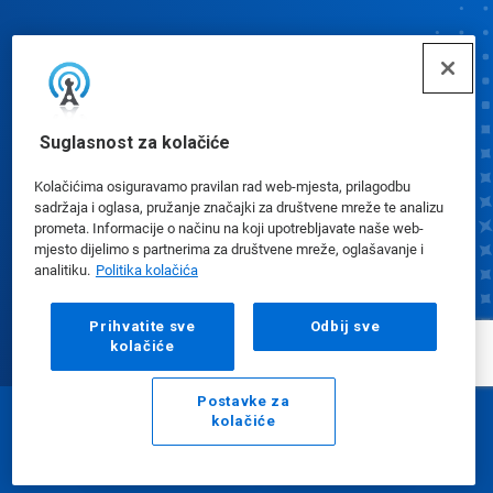
Spojiti
Suglasnost za kolačiće
Kolačićima osiguravamo pravilan rad web-mjesta, prilagodbu
sadržaja i oglasa, pružanje značajki za društvene mreže te analizu
Preference kolačića
prometa. Informacije o načinu na koji upotrebljavate naše web-
mjesto dijelimo s partnerima za društvene mreže, oglašavanje i
analitiku.
Politika kolačića
Prihvatite sve
Odbij sve
kolačiće
Postavke za
kolačiće
E -pošta
Poziv
© Ecolab 2024