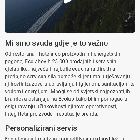
Mi smo svuda gdje je to važno
Od restorana i hotela do proizvodnih i energetskih
pogona, Ecolabovih 25.000 prodajnih i servisnih
djelatnika, najveća i najbolje educirana direktna
prodajno-servisna sila pomaže klijentima u rješavanju
njihovih izazova u upravljanju higijenom, sanitacijom te
vodom i energijom. Mnogi se od svjetski najpoznatijih
brandova oslanjaju na Ecolab kako bi im pomogao u
osiguravanju učinkovitosti njihove operativnosti,
integriteta proizvoda i reputacije brenda.
Personalizirani servis
Ecolabova ultimativna kompetitivna prednost leži u