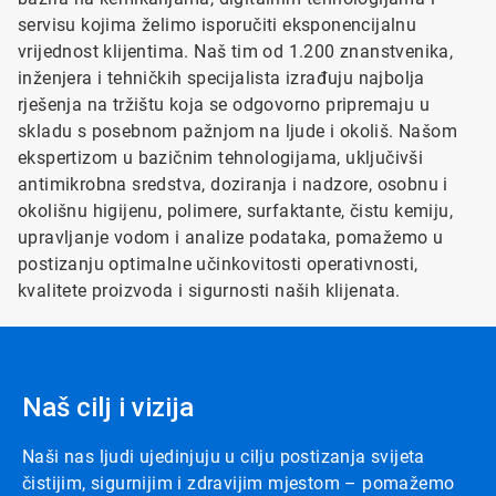
servisu kojima želimo isporučiti eksponencijalnu
vrijednost klijentima. Naš tim od 1.200 znanstvenika,
inženjera i tehničkih specijalista izrađuju najbolja
rješenja na tržištu koja se odgovorno pripremaju u
skladu s posebnom pažnjom na ljude i okoliš. Našom
ekspertizom u bazičnim tehnologijama, uključivši
antimikrobna sredstva, doziranja i nadzore, osobnu i
okolišnu higijenu, polimere, surfaktante, čistu kemiju,
upravljanje vodom i analize podataka, pomažemo u
postizanju optimalne učinkovitosti operativnosti,
kvalitete proizvoda i sigurnosti naših klijenata.
Naš cilj i vizija
Naši nas ljudi ujedinjuju u cilju postizanja svijeta
čistijim, sigurnijim i zdravijim mjestom – pomažemo