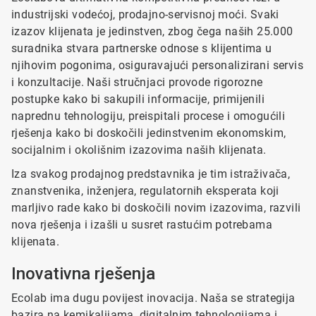
industrijski vodećoj, prodajno-servisnoj moći. Svaki
izazov klijenata je jedinstven, zbog čega naših 25.000
suradnika stvara partnerske odnose s klijentima u
njihovim pogonima, osiguravajući personalizirani servis
i konzultacije. Naši stručnjaci provode rigorozne
postupke kako bi sakupili informacije, primijenili
naprednu tehnologiju, preispitali procese i omogućili
rješenja kako bi doskočili jedinstvenim ekonomskim,
socijalnim i okolišnim izazovima naših klijenata.
Iza svakog prodajnog predstavnika je tim istraživača,
znanstvenika, inženjera, regulatornih eksperata koji
marljivo rade kako bi doskočili novim izazovima, razvili
nova rješenja i izašli u susret rastućim potrebama
klijenata.
Inovativna rješenja
Ecolab ima dugu povijest inovacija. Naša se strategija
bazira na kemikalijama, digitalnim tehnologijama i