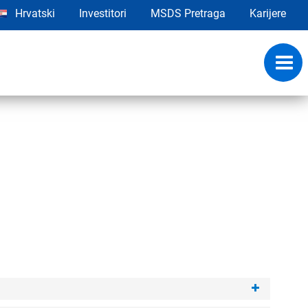
Hrvatski
Investitori
MSDS Pretraga
Karijere
Toggl
navig