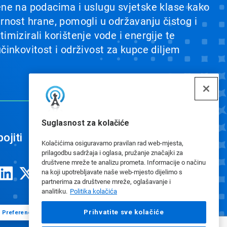
ene na podacima i uslugu svjetske klase kako
urnost hrane, pomogli u održavanju čistog i
imizirali korištenje vode i energije te
učinkovitost i održivost za kupce diljem
Suglasnost za kolačiće
ojiti
Kolačićima osiguravamo pravilan rad web-mjesta,
prilagodbu sadržaja i oglasa, pružanje značajki za
društvene mreže te analizu prometa. Informacije o načinu
na koji upotrebljavate naše web-mjesto dijelimo s
partnerima za društvene mreže, oglašavanje i
analitiku.
Politika kolačića
Prihvatite sve kolačiće
Preference kolačića