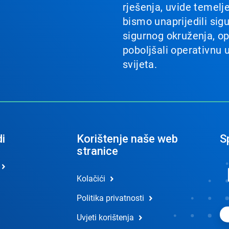
rješenja, uvide temelj
bismo unaprijedili sig
sigurnog okruženja, opt
poboljšali operativnu 
svijeta.
i
Korištenje naše web
Sp
stranice
Kolačići
Politika privatnosti
Uvjeti korištenja