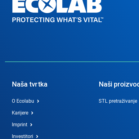
Naša tvrtka
Naši proizvod
O Ecolabu
STL pretraživanje
Karijere
Imprint
Investitori